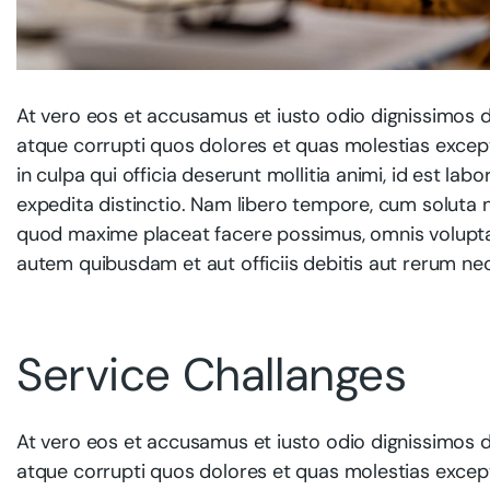
At vero eos et accusamus et iusto odio dignissimos d
atque corrupti quos dolores et quas molestias exceptu
in culpa qui officia deserunt mollitia animi, id est l
expedita distinctio. Nam libero tempore, cum soluta n
quod maxime placeat facere possimus, omnis volupt
autem quibusdam et aut officiis debitis aut rerum ne
Service Challanges
At vero eos et accusamus et iusto odio dignissimos d
atque corrupti quos dolores et quas molestias exceptu