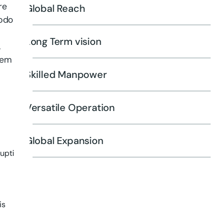
re
Global Reach
modo
Long Term vision
.
rem
Skilled Manpower
Versatile Operation
Global Expansion
upti
is