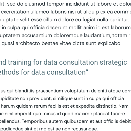
lit, sed do eiusmod tempor incididunt ut labore et dolo
exercitation ullamco laboris nisi ut aliquip ex ea com
luptate velit esse cillum dolore eu fugiat nulla pariatur.
in culpa qui officia deserunt mollit anim id est laborum
 voluptatem accusantium doloremque laudantium, totam 
t quasi architecto beatae vitae dicta sunt explicabo.
nd training for data consultation strategic
thods for data consultation“
s qui blanditiis praesentium voluptatum deleniti atque corr
iditate non provident, similique sunt in culpa qui officia
t harum quidem rerum facilis est et expedita distinctio. Nam
ue nihil impedit quo minus id quod maxime placeat facere
ellendus. Temporibus autem quibusdam et aut officiis debit
epudiandae sint et molestiae non recusandae.