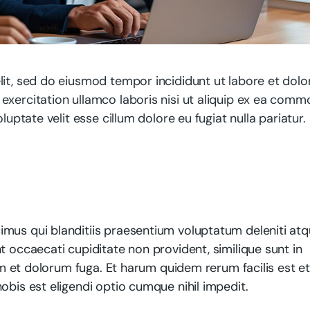
lit, sed do eiusmod tempor incididunt ut labore et dolo
exercitation ullamco laboris nisi ut aliquip ex ea com
luptate velit esse cillum dolore eu fugiat nulla pariatur.
mus qui blanditiis praesentium voluptatum deleniti at
t occaecati cupiditate non provident, similique sunt in
rum et dolorum fuga. Et harum quidem rerum facilis est e
obis est eligendi optio cumque nihil impedit.