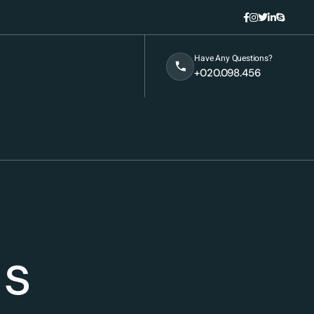
Have Any Questions?
+020.098.456
ls