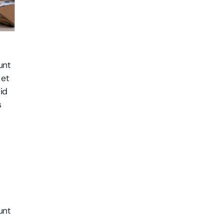
unt
 et
id
s
unt