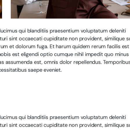
ucimus qui blanditiis praesentium voluptatum deleniti
ri sint occaecati cupiditate non provident, similique s
aborum et dolorum fuga. Et harum quidem rerum facilis est
obis est eligendi optio cumque nihil impedit quo minus 
as assumenda est, omnis dolor repellendus. Temporibu
cessitatibus saepe eveniet.
ucimus qui blanditiis praesentium voluptatum deleniti
ri sint occaecati cupiditate non provident, similique s