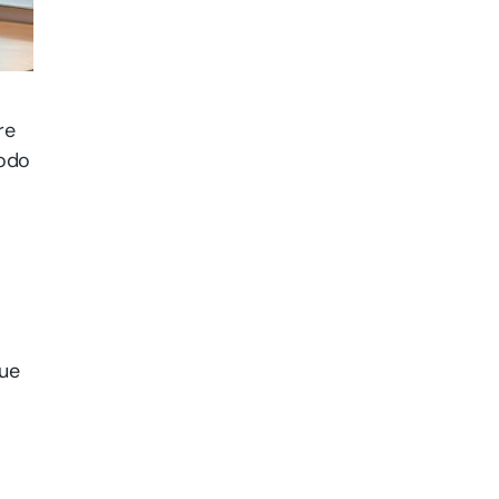
re
modo
que
t