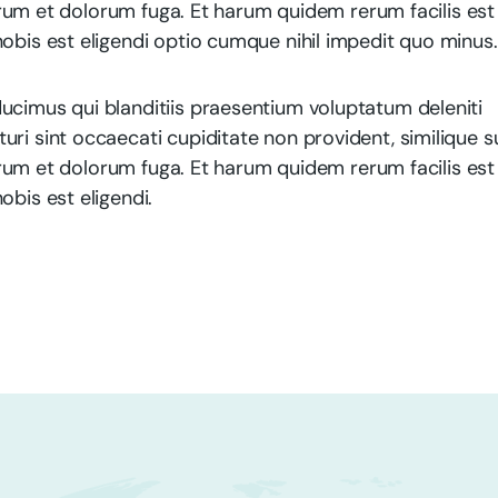
aborum et dolorum fuga. Et harum quidem rerum facilis est
obis est eligendi optio cumque nihil impedit quo minus.
ucimus qui blanditiis praesentium voluptatum deleniti
ri sint occaecati cupiditate non provident, similique s
aborum et dolorum fuga. Et harum quidem rerum facilis est
obis est eligendi.