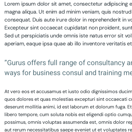
Lorem ipsum dolor sit amet, consectetur adipiscing e
magna aliqua. Ut enim ad minim veniam, quis nostrud 
consequat. Duis aute irure dolor in reprehenderit in vo
Excepteur sint occaecat cupidatat non proident, sunt 
Sed ut perspiciatis unde omnis iste natus error sit
aperiam, eaque ipsa quae ab illo inventore veritatis e
”Gurus offers full range of consultancy a
ways for business consul and training me
At vero eos et accusamus et iusto odio dignissimos ducimu
quos dolores et quas molestias excepturi sint occaecati cup
deserunt mollitia animi, id est laborum et dolorum fuga. E
libero tempore, cum soluta nobis est eligendi optio cumq
possimus, omnis voluptas assumenda est, omnis dolor rep
aut rerum necessitatibus saepe eveniet ut et voluptates r